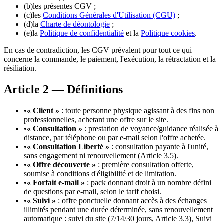
(b)
les présentes CGV ;
(c)
les
Conditions Générales d'Utilisation (CGU)
;
(d)
la
Charte de déontologie
;
(e)
la
Politique de confidentialité
et la
Politique cookies
.
En cas de contradiction, les CGV prévalent pour tout ce qui
concerne la commande, le paiement, l'exécution, la rétractation et la
résiliation.
Article 2 — Définitions
•
« Client »
: toute personne physique agissant à des fins non
professionnelles, achetant une offre sur le site.
•
« Consultation »
: prestation de voyance/guidance réalisée à
distance, par téléphone ou par e-mail selon l'offre achetée.
•
« Consultation Liberté »
: consultation payante à l'unité,
sans engagement ni renouvellement (Article 3.5).
•
« Offre découverte »
: première consultation offerte,
soumise à conditions d'éligibilité et de limitation.
•
« Forfait e-mail »
: pack donnant droit à un nombre défini
de questions par e-mail, selon le tarif choisi.
•
« Suivi »
: offre ponctuelle donnant accès à des échanges
illimités pendant une durée déterminée, sans renouvellement
automatique : suivi du site (7/14/30 jours, Article 3.3), Suivi