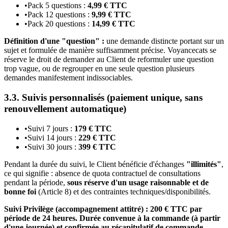
•
Pack 5 questions :
4,99 € TTC
•
Pack 12 questions :
9,99 € TTC
•
Pack 20 questions :
14,99 € TTC
Définition d'une "question" :
une demande distincte portant sur un
sujet et formulée de manière suffisamment précise. Voyancecats se
réserve le droit de demander au Client de reformuler une question
trop vague, ou de regrouper en une seule question plusieurs
demandes manifestement indissociables.
3.3. Suivis personnalisés (paiement unique, sans
renouvellement automatique)
•
Suivi 7 jours :
179 € TTC
•
Suivi 14 jours :
229 € TTC
•
Suivi 30 jours :
399 € TTC
Pendant la durée du suivi, le Client bénéficie d'échanges
"illimités"
,
ce qui signifie : absence de quota contractuel de consultations
pendant la période,
sous réserve d'un usage raisonnable et de
bonne foi
(Article 8) et des contraintes techniques/disponibilités.
Suivi Privilège (accompagnement attitré) : 200 € TTC par
période de 24 heures. Durée convenue à la commande (à partir
d'une journée) et confirmée au récapitulatif de commande.