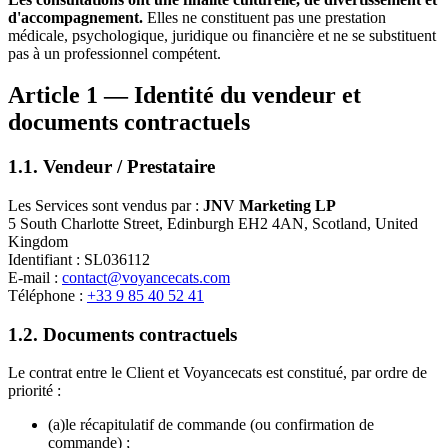
d'accompagnement.
Elles ne constituent pas une prestation
médicale, psychologique, juridique ou financière et ne se substituent
pas à un professionnel compétent.
Article 1 — Identité du vendeur et
documents contractuels
1.1. Vendeur / Prestataire
Les Services sont vendus par :
JNV Marketing LP
5 South Charlotte Street, Edinburgh EH2 4AN, Scotland, United
Kingdom
Identifiant : SL036112
E-mail :
contact@voyancecats.com
Téléphone :
+33 9 85 40 52 41
1.2. Documents contractuels
Le contrat entre le Client et Voyancecats est constitué, par ordre de
priorité :
(a)
le récapitulatif de commande (ou confirmation de
commande) ;