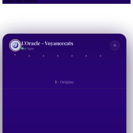
Appel non
surtaxé
L'Oracle - Voyancecats
✕
en ligne
I
- Origine