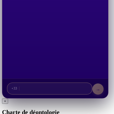
→
+33
×
Charte de déontologie