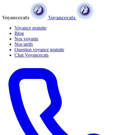
Voyancecats
Voyancecats
Voyance gratuite
Blog
Nos voyants
Nos tarifs
Question voyance gratuite
Chat Voyancecats