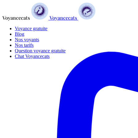
Voyancecats
Voyancecats
Voyance gratuite
Blog
Nos voyants
Nos tarifs
Question voyance gratuite
Chat Voyancecats