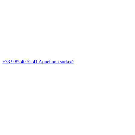
+33 9 85 40 52 41
Appel non surtaxé
Voyance gratuite
Blog
Nos voyants
Jeux divinatoires
Nos tarifs