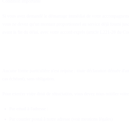
Condition importante
Si vous avez demandé le démarrage immédiat de votre accompagnement, v
vous ne devez qu'un montant proportionnel au service déjà fourni jusqu'
avant la fin du délai, avec votre accord exprès (article L221-28 du C
Comment exercer votre droit ?
Aucune forme particulière n'est requise : toute déclaration dénuée d'am
cas échéant), sans obligation.
Pour exercer votre droit de rétractation, vous devez nous notifier votr
Par email à l'adresse :
contact@voyancecats.com
Par courrier postal à notre adresse (voir mentions légales)